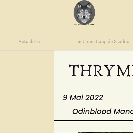
Actualités
Le Chien Loup de Saarloos