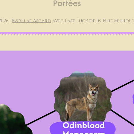
Portées
2026 :
Børn af Asgard
avec Last Luck de In Fine Mundi "