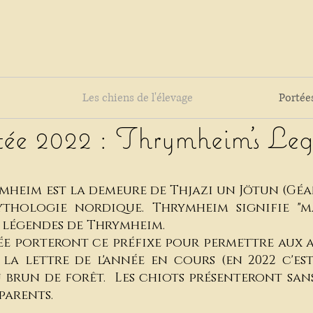
Les chiens de l'élevage
Portée
ée 2022 : Thrymheim's Leg
heim est la demeure de Thjazi un Jötun (Géa
thologie nordique. Thrymheim signifie "m
s légendes de Thrymheim.
tée porteront ce préfixe pour permettre aux
la lettre de l'année en cours (en 2022 c'est 
 brun de forêt. Les chiots présenteront sa
parents.