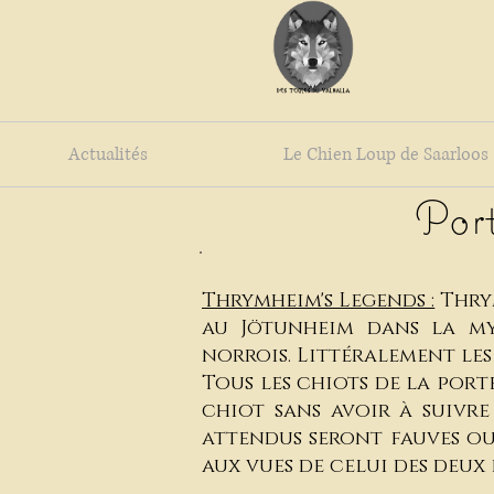
Actualités
Le Chien Loup de Saarloos
Port
Thrymheim's Legends :
Thrym
au Jötunheim dans la my
norrois. Littéralement le
Tous les chiots de la por
chiot sans avoir à suivre 
attendus seront fauves ou
aux vues de celui des deux 