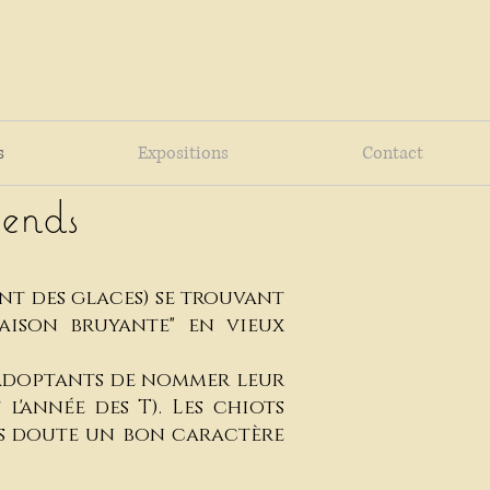
s
Expositions
Contact
ends
nt des glaces) se trouvant
aison bruyante" en vieux
 adoptants de nommer leur
l'année des T). Les chiots
ns doute un bon caractère